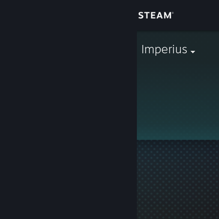
Giriş yap
Mağaza
WOLF-Arcann Imperius
Topluluk
Hakkında
Bu profil gizlidir.
Destek
Dili değiştir
Steam mobil uygulamasını yükle
Masaüstü internet sitesini görüntüle