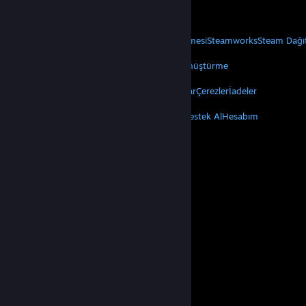
Mobil Uygulamaları Edin
STEAM
Steam Hakkında
Steam Abonelik Sözleşmesi
Steamworks
Steam Dağı
VALVE
Valve Hakkında
Kariyer
Donanım
Geri Dönüştürme
YASAL
Gizlilik
Erişilebilirlik
Bildirimler ve Politikalar
Çerezler
İadeler
DAHA FAZLA
Steam'i Yükle
Mobil Uygulamaları Edin
Destek Al
Hesabım
© Valve Corporation. Tüm hakları saklıdır. Tüm ticari
markalar, ABD ve diğer ülkelerde ilgili sahiplerinin
mülkiyetindedir.
Gizlilik Politikası
|
Yasal Bilgi
|