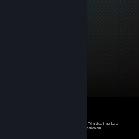
© 2026 Valve Corporation. Tüm hakları saklıdır. Tüm ticari markalar,
ABD ve diğer ülkelerde ilgili sahiplerinin mülkiyetindedir.
Geçerli yerlerde fiyatlara KDV dâhildir.