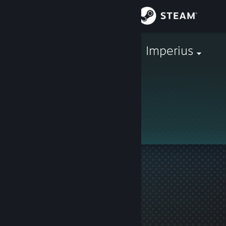
Войти
Магазин
WOLF-Arcann Imperius
Сообщество
Информация
Профиль скрыт
Поддержка
Изменить язык
Скачать мобильное приложение Steam
Полная версия