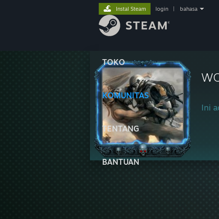
Instal Steam
login
|
bahasa
TOKO
WO
KOMUNITAS
Ini a
TENTANG
BANTUAN