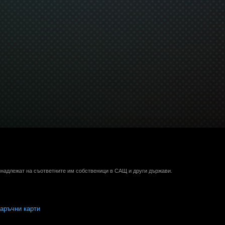
ринадлежат на съответните им собственици в САЩ и други държави.
аръчни карти