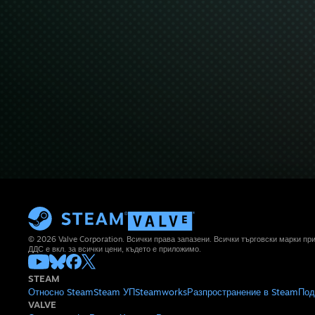
© 2026 Valve Corporation. Всички права запазени. Всички търговски марки п
ДДС е вкл. за всички цени, където е приложимо.
STEAM
Относно Steam
Steam УП
Steamworks
Разпространение в Steam
Под
VALVE