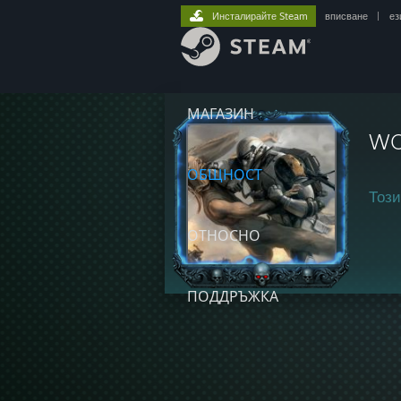
Инсталирайте Steam
вписване
|
ез
МАГАЗИН
WO
ОБЩНОСТ
Този
ОТНОСНО
ПОДДРЪЖКА