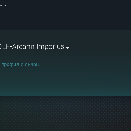
ик
LF-Arcann Imperius
 профил е личен.