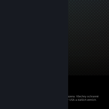
© 2026 Valve Corporation. Všechna práva vyhrazena. Všechny ochranné
známky jsou vlastnictvím příslušných subjektů v USA a dalších zemích.
Všechny ceny jsou uvedeny včetně DPH.