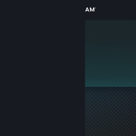
Přihlásit se
Obchod
Shui
Komunita
Informace
Tento profil je soukromý.
Podpora
Změnit jazyk
Mobilní aplikace služby Steam
Desktopová verze stránky