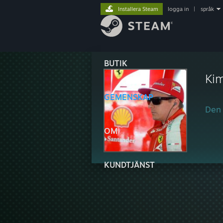
Installera Steam
logga in
|
språk
BUTIK
Kim
GEMENSKAP
Den 
OM
KUNDTJÄNST