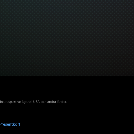
sina respektive ägare i USA och andra länder.
Presentkort