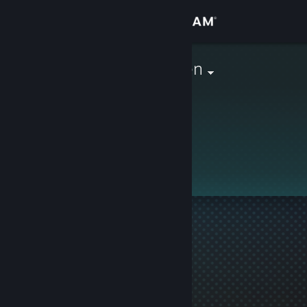
Přihlásit se
Obchod
Kimi Räikkönen
Komunita
Informace
Tento profil je soukromý.
Podpora
Změnit jazyk
Mobilní aplikace služby Steam
Desktopová verze stránky