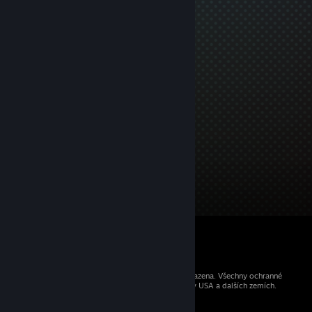
© 2026 Valve Corporation. Všechna práva vyhrazena. Všechny ochranné
známky jsou vlastnictvím příslušných subjektů v USA a dalších zemích.
Všechny ceny jsou uvedeny včetně DPH.