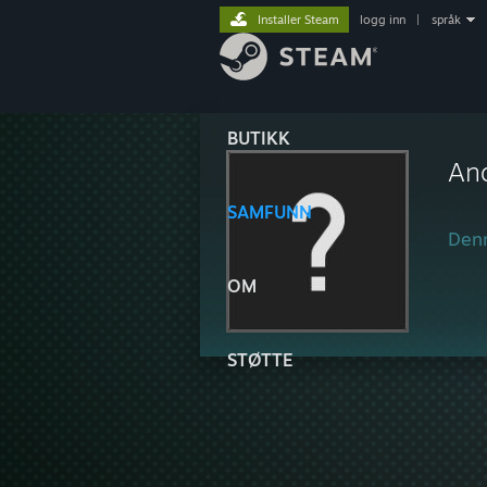
Installer Steam
logg inn
|
språk
BUTIKK
An
SAMFUNN
Denn
OM
STØTTE