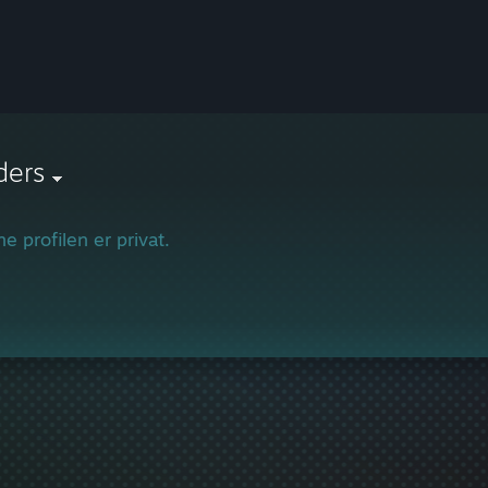
ders
e profilen er privat.