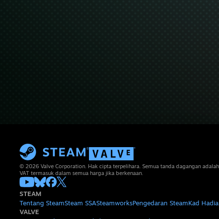
© 2026 Valve Corporation. Hak cipta terpelihara. Semua tanda dagangan adalah
VAT termasuk dalam semua harga jika berkenaan.
STEAM
Tentang Steam
Steam SSA
Steamworks
Pengedaran Steam
Kad Hadia
VALVE