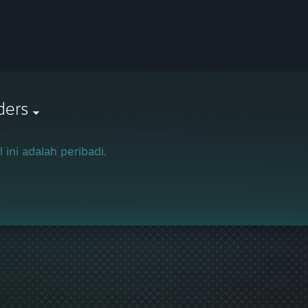
ders
l ini adalah peribadi.