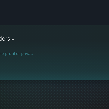
ders
e profil er privat.