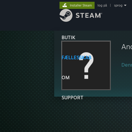
Installer Steam
log på
|
sprog
BUTIK
An
FÆLLESSKAB
Denn
OM
SUPPORT