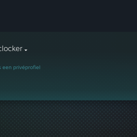
clocker
is een privéprofiel