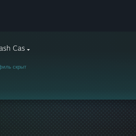
ash Cas
филь скрыт