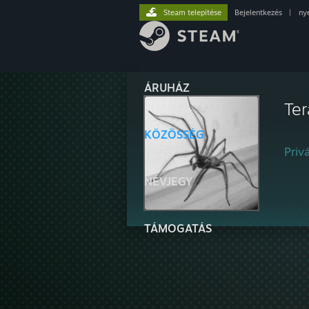
Steam telepítése
Bejelentkezés
|
ny
ÁRUHÁZ
Ter
KÖZÖSSÉG
Privá
NÉVJEGY
TÁMOGATÁS