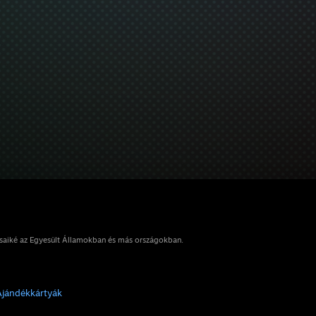
osaiké az Egyesült Államokban és más országokban.
Ajándékkártyák