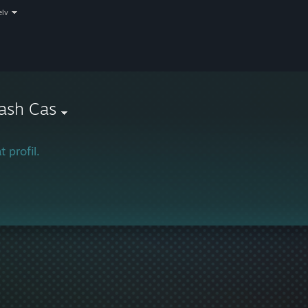
elv
ash Cas
t profil.