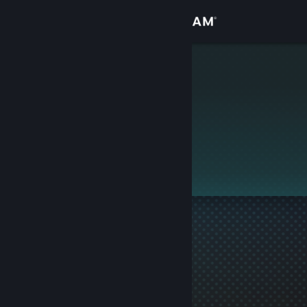
Přihlásit se
Obchod
Terash Cas
Komunita
Informace
Tento profil je soukromý.
Podpora
Změnit jazyk
Mobilní aplikace služby Steam
Desktopová verze stránky