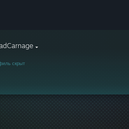
adCarnage
филь скрыт