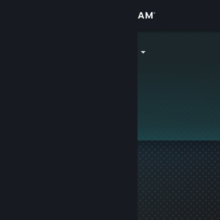
Přihlásit se
Obchod
QuadCarnage
Komunita
Informace
Tento profil je soukromý.
Podpora
Změnit jazyk
Mobilní aplikace služby Steam
Desktopová verze stránky