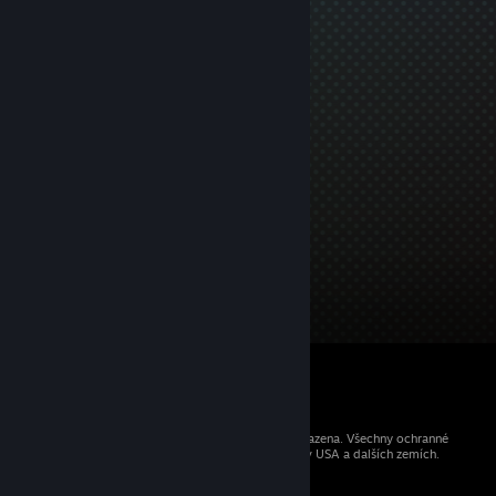
© 2026 Valve Corporation. Všechna práva vyhrazena. Všechny ochranné
známky jsou vlastnictvím příslušných subjektů v USA a dalších zemích.
Všechny ceny jsou uvedeny včetně DPH.