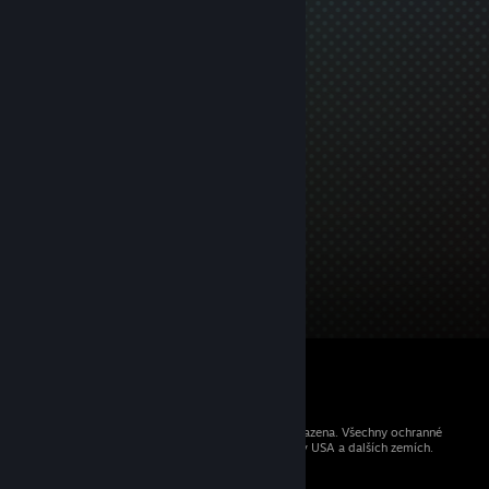
© 2026 Valve Corporation. Všechna práva vyhrazena. Všechny ochranné
známky jsou vlastnictvím příslušných subjektů v USA a dalších zemích.
Všechny ceny jsou uvedeny včetně DPH.