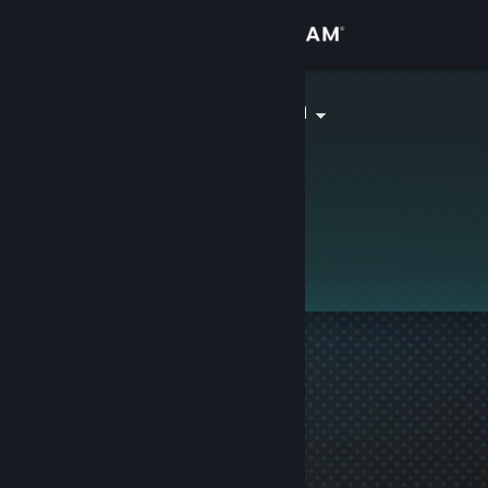
Přihlásit se
Obchod
Iamdamanlion
Komunita
Informace
Tento profil je soukromý.
Podpora
Změnit jazyk
Mobilní aplikace služby Steam
Desktopová verze stránky