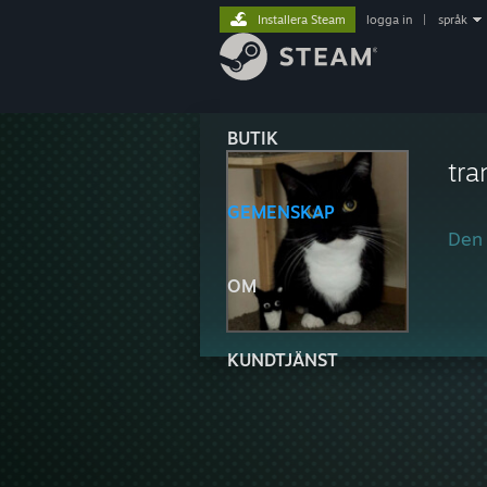
Installera Steam
logga in
|
språk
BUTIK
tra
GEMENSKAP
Den 
OM
KUNDTJÄNST