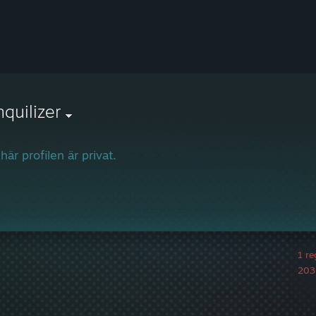
nquilizer
här profilen är privat.
1 re
203