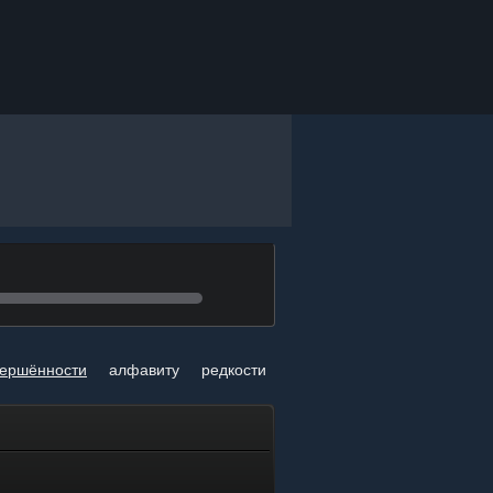
я
вершённости
алфавиту
редкости