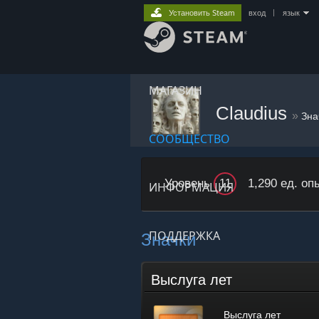
Установить Steam
вход
|
язык
МАГАЗИН
Claudius
»
Зна
СООБЩЕСТВО
Уровень
1,290 ед. оп
11
ИНФОРМАЦИЯ
Значки
ПОДДЕРЖКА
Выслуга лет
Выслуга лет