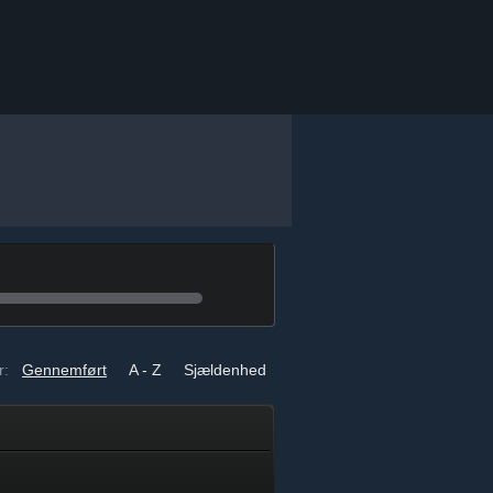
r:
Gennemført
A - Z
Sjældenhed