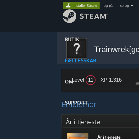
Installer Steam
log på
|
sprog
BUTIK
Trainwrek[g
FÆLLESSKAB
Level
XP 1,316
11
OM
Emblemer
SUPPORT
År i tjeneste
År i tjeneste