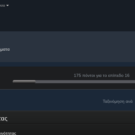
σσα
ήματα
175 πόντοι για το επίπεδο 16
Ταξινόμηση ανά
ητας
ινότητας