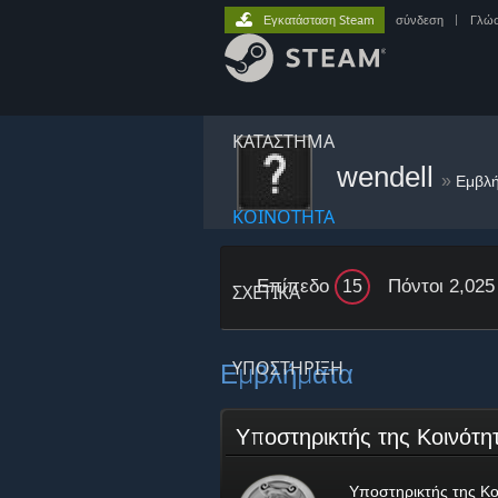
Εγκατάσταση Steam
σύνδεση
|
Γλώ
ΚΑΤΑΣΤΗΜΑ
wendell
»
Εμβλ
ΚΟΙΝΟΤΗΤΑ
Επίπεδο
Πόντοι 2,025
15
ΣΧΕΤΙΚΆ
Εμβλήματα
ΥΠΟΣΤΗΡΙΞΗ
Υποστηρικτής της Κοινότ
Υποστηρικτής της Κο