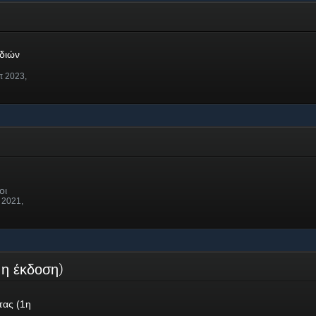
ν
διών
π 2023,
οι
 2021,
(1η έκδοση)
τας (1η