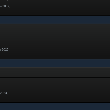
υλ 2017,
π 2025,
 2023,