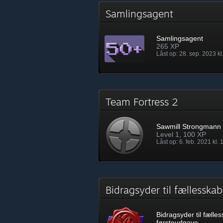
Samlingsagent
Samlingsagent
265 XP
Låst op: 28. sep. 2023 kl
Team Fortress 2
Sawmill Strongmann
Level 1, 100 XP
Låst op: 6. feb. 2021 kl. 
Bidragsyder til fællessk
Bidragsyder til fælle
førsteudgave