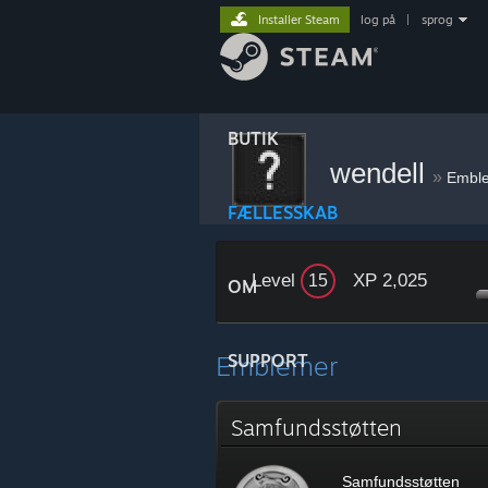
Installer Steam
log på
|
sprog
BUTIK
wendell
»
Embl
FÆLLESSKAB
Level
XP 2,025
15
OM
Emblemer
SUPPORT
Samfundsstøtten
Samfundsstøtten