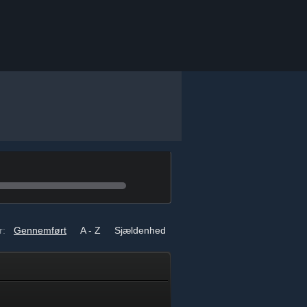
r:
Gennemført
A - Z
Sjældenhed