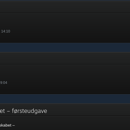
. 14:10
19:04
abet – førsteudgave
sskabet –