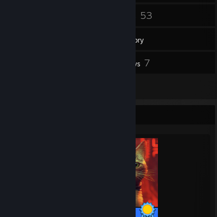
18
53
Friends
Games
Inventory
18
7
Screenshots
Reviews
1
Artwork
Completionist Showcase
24 / 24 Achievements