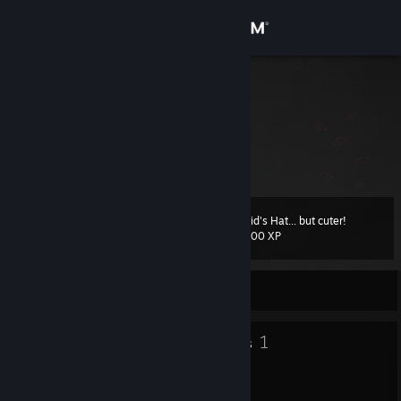
Sign in
Store
Hoperter
Community
About
Kid's Hat... but cuter!
Level
Support
20
200 XP
Change language
Currently Offline
Get the Steam Mobile App
23
1
Badges
Groups
View desktop website