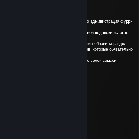
Electric Forest
Nov 28, 2024 @ 4:47am
Здравствуй, наконец-то мы тебя нашли! Это администрация фурри
сайта который ты неоднократно посещаешь.
Мы решили напомнить, что срок твоей годовой подписки истекает
сегодня и ее необходимо продлить.
Также по твоим многочисленным просьбам мы обновили раздел
фурри Вова с кучей увлекательных сюжетов, которые обязательно
придутся тебе по вкусу.
Не забудь поделиться этой информацией со своей семьей,
друзьями и знакомыми.
Ждем Всех в следующий раз!
Слон
Jan 27, 2024 @ 9:39am
негр в пене
Слон
Aug 29, 2023 @ 9:15am
+rep
Noob vs Pro vs God vs Hacker