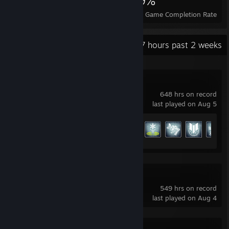
3,396
7
29%
Achievements
Perfect Games
Avg. Game Completion Rate
Recent Activity
32.7 hours past 2 weeks
Warframe
648 hrs on record
last played on Aug 5
Achievement Progress
179 of 193
Soundpad
549 hrs on record
last played on Aug 4