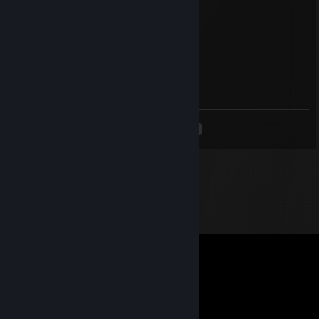
Aug 3, 2023 @ 10:15pm
Паркурист от бога
Noob vs Pro vs God vs Hacker
Aug 3, 2023 @ 10:15pm
Лучший +rep
<
>