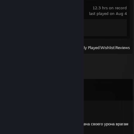
Scrap Mechanic
12.3 hrs on record
last played on Aug 4
Achievement Progress
1 of 34
View
All Recently Played
|
Wishlist
|
Reviews
Comments
View all
10
comments
Mechanic
Jan 19 @ 10:18pm
+REP Хороший приёмник урона а также отдача своего урона врагам
через крицкриг :D