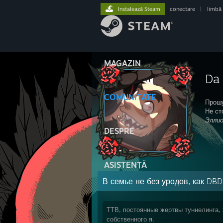
Instalează Steam
conectare
|
limbă
MAGAZIN
Da
COMUNITATE
Прошу
Не ст
Элли
DESPRE
ASISTENȚĂ
В семье не без уродов, как DBD
ТТВ, постоянные жертвы туннелинга,
собственного я.