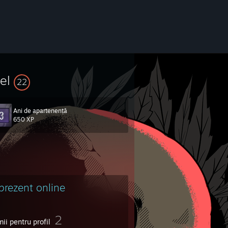
vel
22
Ani de apartenență
650 XP
 prezent online
2
ii pentru profil