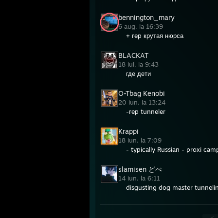
bennington_mary
6 aug. la 16:39
+ rep крутая нюрса
BLACKAT
18 iul. la 9:43
где дети
O-Tbag Kenobi
20 iun. la 13:24
-rep tunneler
Krappi
18 iun. la 7:09
- typically Russian - proxi ca
slamisen どぺ
14 iun. la 6:11
disgusting dog master tunneli
<