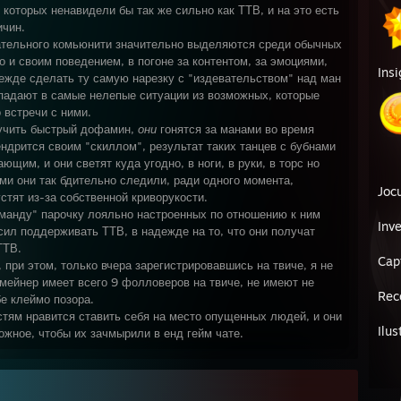
 которых ненавидели бы так же сильно как ТТВ, и на это есть
ичин.
ательного комьюнити значительно выделяются среди обычных
но и своим поведением, в погоне за контентом, за эмоциями,
Ins
адежде сделать ту самую нарезку с "издевательством" над ман
опадают в самые нелепые ситуации из возможных, которые
 встречи с ними.
учить быстрый дофамин,
они
гонятся за манами во время
ендрится своим "скиллом", результат таких танцев с бубнами
щим, и они светят куда угодно, в ноги, в руки, в торс но
ыми они так бдительно следили, ради одного момента,
Jocu
стят из-за собственной криворукости.
оманду" парочку лояльно настроенных по отношению к ним
Inv
 сил поддерживать ТТВ, в надежде на то, что они получат
ТТВ.
Cap
 при этом, только вчера зарегистрировавшись на твиче, я не
 мейнер имеет всего 9 фолловеров на твиче, не имеют не
Rec
бе клеймо позора.
стям нравится ставить себя на место опущенных людей, и они
Ilus
жное, чтобы их зачмырили в енд гейм чате.