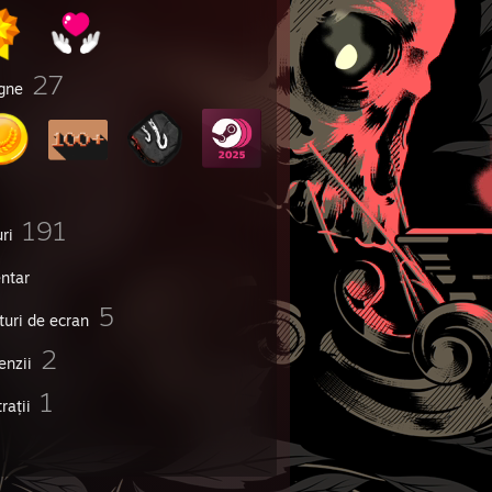
27
igne
191
ri
entar
5
turi de ecran
2
enzii
1
trații