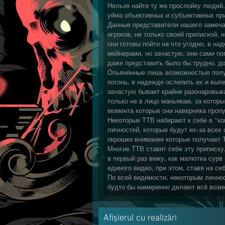
Нельзя найти ту же прослойку людей,
уйма объективных и субъективных пр
Данные представители нашего замеч
игроков, не только своей припиской, 
они готовы пойти на что угодно, в н
мейнерами, но зачастую, они сами п
даже представить было бы трудно, до
Опьянённые лишь возможностью пол
погонь, в надежде ослепить их и вып
зачастую бывает крайне разочаровываю
только не в лицо маньякам, за котор
момента которые они наверняка пропу
Некоторые ТТВ набирают к себе в "к
личностей, которые будут из-за всех
окрошки внимания которые получает 
Многие ТТВ ставят себе эту приписку,
в первый раз вижу, как малютка сурв
единого видео, при этом, ставя на се
По всей видимости, некоторым лично
будто бы намеренно делают всё возмо
Afișierul cu realizări