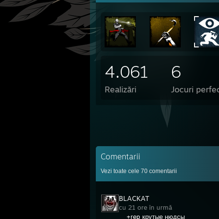
4.061
6
Realizări
Jocuri perfe
Comentarii
Vezi toate cele
70
comentarii
BLACKAT
cu 21 ore în urmă
+rep крутые нюдсы