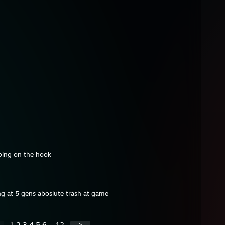
mping on the hook
ng at 5 gens aboslute trash at game
1
2
3
4
5
6
...
12
>