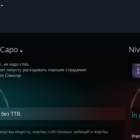
 Capo
Ni
, не надо слёз.
оит попусту расходовать хорошие страдания!
от Спенсер
 без ТТВ.
În
 жертвы инцеста, жертвы собственных амбиций и жертвы
Prem