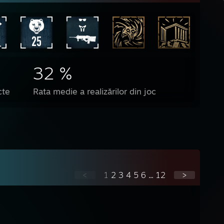
32 %
cte
Rata medie a realizărilor din joc
<
1
2
3
4
5
6
...
12
>