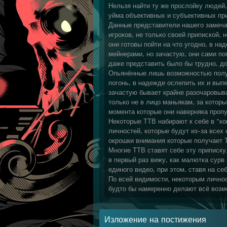
Нельзя найти ту же прослойку людей,
уйма объективных и субъективных пр
Данные представители нашего замеч
игроков, не только своей припиской, 
они готовы пойти на что угодно, в н
мейнерами, но зачастую, они сами п
даже представить было бы трудно, до
Опьянённые лишь возможностью пол
погонь, в надежде ослепить их и вып
зачастую бывает крайне разочаровываю
только не в лицо маньякам, за котор
момента которые они наверняка пропу
Некоторые ТТВ набирают к себе в "к
личностей, которые будут из-за всех
окрошки внимания которые получает 
Многие ТТВ ставят себе эту приписку,
в первый раз вижу, как малютка сурв
единого видео, при этом, ставя на се
По всей видимости, некоторым лично
будто бы намеренно делают всё возмо
Изложение на постижения