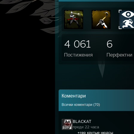
4 061
6
Постижения
Перфектни 
Коментари
Всички коментари (
70
)
BLACKAT
преди 22 часа
+rep крутые нюдсы