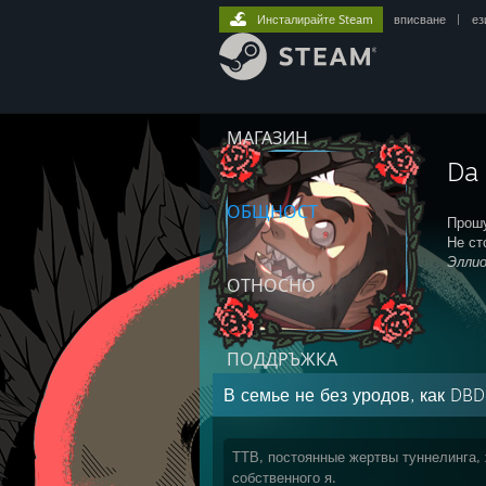
Инсталирайте Steam
вписване
|
ез
МАГАЗИН
Da
ОБЩНОСТ
Прошу
Не ст
Элли
ОТНОСНО
ПОДДРЪЖКА
В семье не без уродов, как DBD
ТТВ, постоянные жертвы туннелинга,
собственного я.