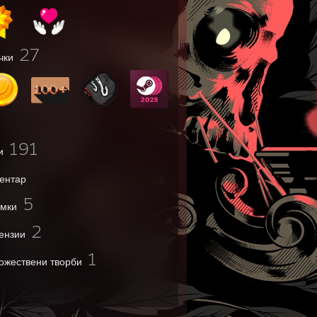
27
чки
191
и
ентар
5
мки
2
ензии
1
ожествени творби