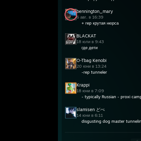
bennington_mary
6 авг. в 16:39
+ rep крутая нюрса
BLACKAT
18 юли в 9:43
где дети
O-Tbag Kenobi
20 юни в 13:24
-rep tunneler
Krappi
18 юни в 7:09
- typically Russian - proxi ca
slamisen どぺ
14 юни в 6:11
disgusting dog master tunneli
<