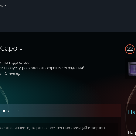
ик
 Capo
22
, не надо слёз.
оит попусту расходовать хорошие страдания!
от Спенсер
 без ТТВ.
На
 жертвы инцеста, жертвы собственных амбиций и жертвы
Наг