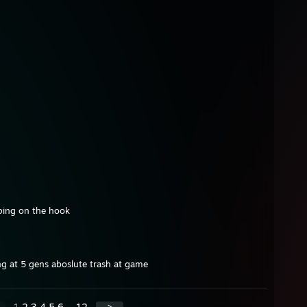
mping on the hook
ng at 5 gens aboslute trash at game
1
2
3
4
5
6
...
12
>