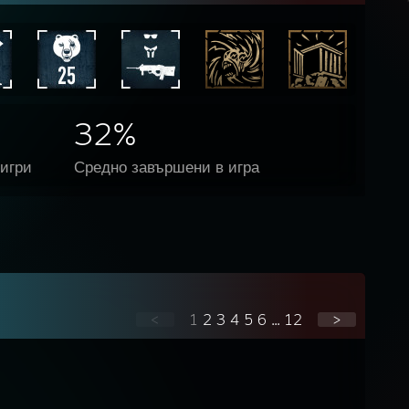
32%
игри
Средно завършени в игра
<
1
2
3
4
5
6
...
12
>