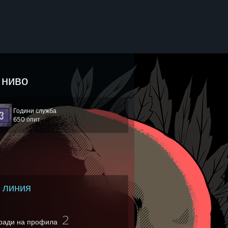
ниво
Години служба
650 опит
 линия
2
ради на профила