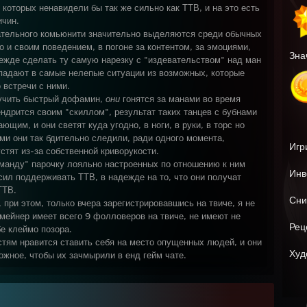
 которых ненавидели бы так же сильно как ТТВ, и на это есть
ичин.
ательного комьюнити значительно выделяются среди обычных
но и своим поведением, в погоне за контентом, за эмоциями,
Зна
адежде сделать ту самую нарезку с "издевательством" над ман
опадают в самые нелепые ситуации из возможных, которые
 встречи с ними.
учить быстрый дофамин,
они
гонятся за манами во время
ендрится своим "скиллом", результат таких танцев с бубнами
щим, и они светят куда угодно, в ноги, в руки, в торс но
ыми они так бдительно следили, ради одного момента,
Игр
стят из-за собственной криворукости.
оманду" парочку лояльно настроенных по отношению к ним
Инв
 сил поддерживать ТТВ, в надежде на то, что они получат
ТТВ.
Сни
 при этом, только вчера зарегистрировавшись на твиче, я не
 мейнер имеет всего 9 фолловеров на твиче, не имеют не
Рец
бе клеймо позора.
стям нравится ставить себя на место опущенных людей, и они
Худ
жное, чтобы их зачмырили в енд гейм чате.