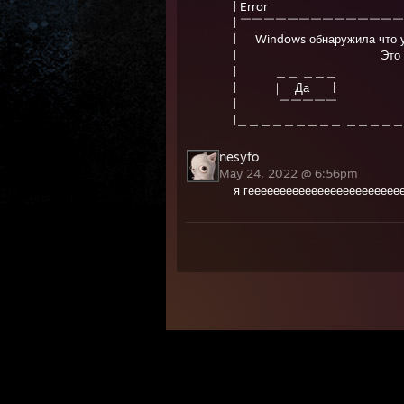
| Error [-
| ￣￣￣￣￣￣￣￣￣￣￣￣￣￣
| Windows обнаружила что у 
| Это 
| ＿＿ ＿＿＿
| ｜ Да |
| ￣￣￣￣￣
|＿＿＿＿＿＿＿＿＿ ＿＿＿＿＿
nesyfo
May 24, 2022 @ 6:56pm
я гееееееееееееееееееееееее