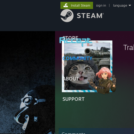
Install Steam
sign in
|
language
STORE
Tra
COMMUNITY
ABOUT
SUPPORT