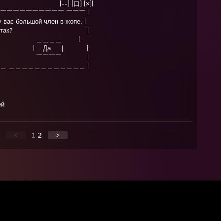
-] [口] [×]|
￣￣￣￣￣￣￣￣￣￣ ￣￣￣ |
вас большой член в жопе, |
так? |
 ＿＿＿＿ |
 | Да ｜ |
 ￣￣￣￣ |
＿ ＿＿＿＿＿＿＿＿＿＿＿＿ |
ей
<
1
2
>