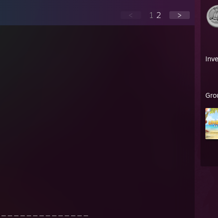
<
1
2
>
Inv
Gro
＿＿＿＿＿＿＿＿＿＿＿＿＿＿＿