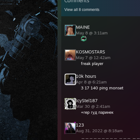
Comments
View all
8
comments
MAINE
May 8 @ 3:11am
KOSMOSTARS
May 7 @ 12:42am
freak player
10k hours
Apr 8 @ 6:21am
3 17 140 ping monset
IcyStel187
Mar 30 @ 2:41am
+rep гуд паринек
123
Aug 31, 2022 @ 8:18am
＿＿＿＿＿＿＿＿＿ ＿＿＿ ＿