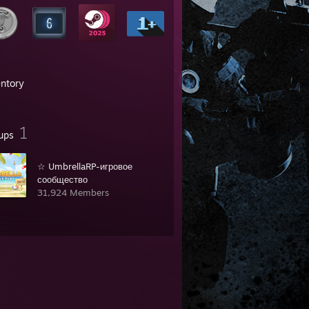
entory
1
ups
☆ UmbrellaRP-игровое
сообщество
31,924 Members