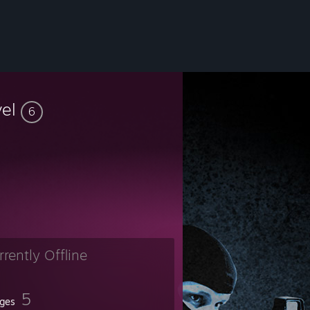
vel
6
rrently Offline
5
ges