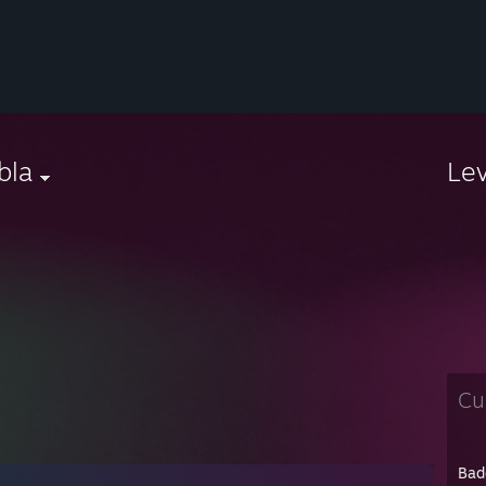
bla
Le
Cu
Bad