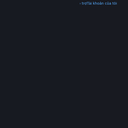
Tải Steam
Tải ứng dụng di động
Nhận hỗ trợ
Tài khoản của tôi
© Valve Corporation. Bảo lưu mọi quyền. Tất cả các
thương hiệu là tài sản của chủ sở hữu tương ứng tại
Hoa Kỳ và các quốc gia khác.
Chính sách bảo mật
|
Pháp lý
|
Hỗ trợ tiếp cận
|
Thỏa thuận người đăng
ký Steam
|
Hoàn tiền
|
Về cookie