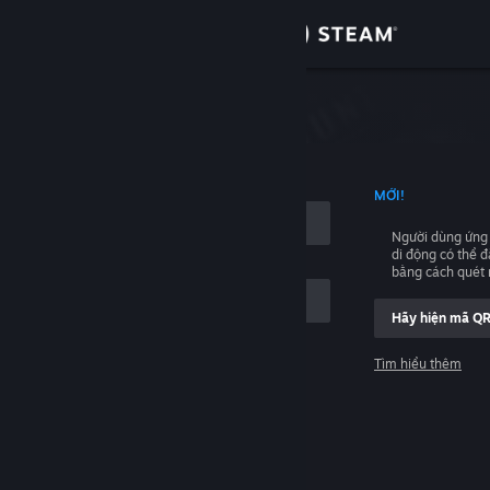
Đăng nhập
Cửa hàng
hập
Cộng đồng
NG TÊN TÀI KHOẢN
MỚI!
Thông tin
Người dùng ứng
di động có thể 
Hỗ trợ
bằng cách quét
Hãy hiện mã Q
Thay đổi ngôn ngữ
Tìm hiểu thêm
Cài ứng dụng Steam di động
Đăng nhập
Xem web cho desktop
Giúp với, tôi không thể đăng nhập