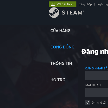
Cài đặt Steam
đăng nhập
|
Ngôn n
CỬA HÀNG
CỘNG ĐỒNG
Đăng n
THÔNG TIN
ĐĂNG NHẬP BẰ
HỖ TRỢ
MẬT KHẨU
Ghi nhớ tôi