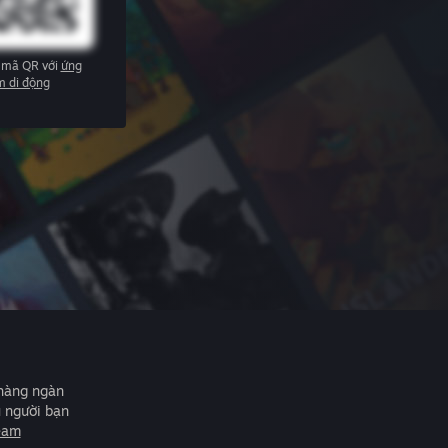
 mã QR với
ứng
m di động
 hàng ngàn
u người bạn
eam