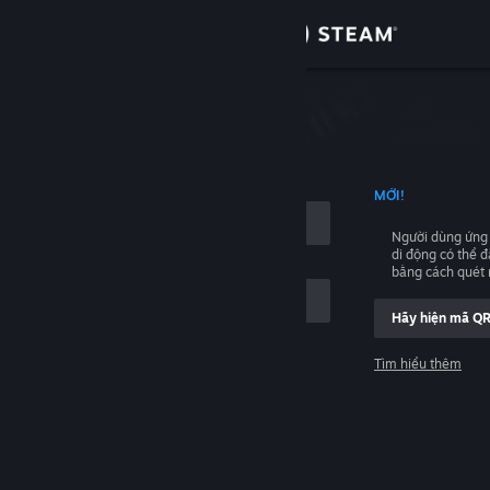
Đăng nhập
Cửa hàng
hập
Cộng đồng
NG TÊN TÀI KHOẢN
MỚI!
Thông tin
Người dùng ứng
di động có thể 
Hỗ trợ
bằng cách quét
Hãy hiện mã Q
Thay đổi ngôn ngữ
Tìm hiểu thêm
Cài ứng dụng Steam di động
Đăng nhập
Xem web cho desktop
Giúp với, tôi không thể đăng nhập