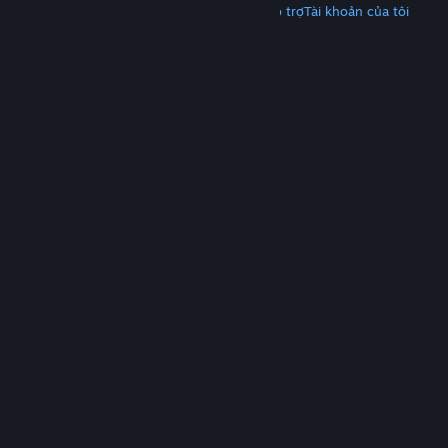
Tải Steam
Tải ứng dụng di động
Nhận hỗ trợ
Tài khoản của tôi
© Valve Corporation. Bảo lưu mọi quyền. Tất cả các
thương hiệu là tài sản của chủ sở hữu tương ứng tại
Hoa Kỳ và các quốc gia khác.
Chính sách bảo mật
|
Pháp lý
|
Hỗ trợ tiếp cận
|
Thỏa thuận người đăng
ký Steam
|
Hoàn tiền
|
Về cookie