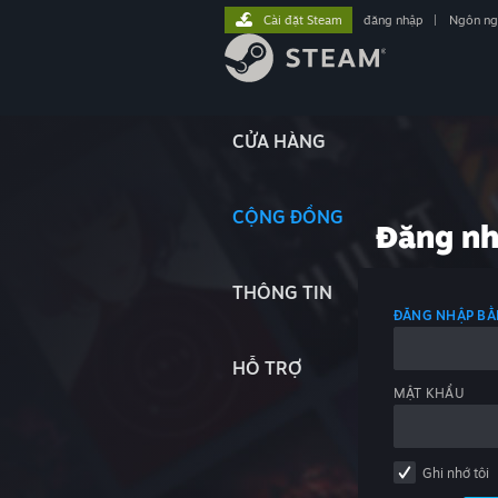
Cài đặt Steam
đăng nhập
|
Ngôn n
CỬA HÀNG
CỘNG ĐỒNG
Đăng n
THÔNG TIN
ĐĂNG NHẬP BẰ
HỖ TRỢ
MẬT KHẨU
Ghi nhớ tôi