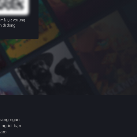
 mã QR với
ứng
m di động
 hàng ngàn
u người bạn
eam