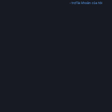
Tải Steam
Tải ứng dụng di động
Nhận hỗ trợ
Tài khoản của tôi
© Valve Corporation. Bảo lưu mọi quyền. Tất cả các
thương hiệu là tài sản của chủ sở hữu tương ứng tại
Hoa Kỳ và các quốc gia khác.
Chính sách bảo mật
|
Pháp lý
|
Hỗ trợ tiếp cận
|
Thỏa thuận người đăng
ký Steam
|
Hoàn tiền
|
Về cookie