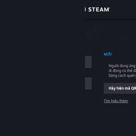
Đăng nhập
Cửa hàng
hập
Cộng đồng
NG TÊN TÀI KHOẢN
MỚI!
Thông tin
Người dùng ứng
di động có thể 
Hỗ trợ
bằng cách quét
Hãy hiện mã Q
Thay đổi ngôn ngữ
Tìm hiểu thêm
Cài ứng dụng Steam di động
Đăng nhập
Xem web cho desktop
Giúp với, tôi không thể đăng nhập