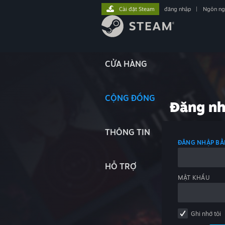
Cài đặt Steam
đăng nhập
|
Ngôn n
CỬA HÀNG
CỘNG ĐỒNG
Đăng n
THÔNG TIN
ĐĂNG NHẬP BẰ
HỖ TRỢ
MẬT KHẨU
Ghi nhớ tôi