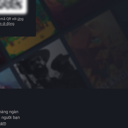
 mã QR với
ứng
m di động
 hàng ngàn
u người bạn
eam