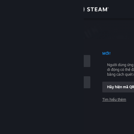
Đăng nhập
Cửa hàng
hập
Cộng đồng
NG TÊN TÀI KHOẢN
MỚI!
Thông tin
Người dùng ứng
di động có thể 
Hỗ trợ
bằng cách quét
Hãy hiện mã Q
Thay đổi ngôn ngữ
Tìm hiểu thêm
Cài ứng dụng Steam di động
Đăng nhập
Xem web cho desktop
Giúp với, tôi không thể đăng nhập