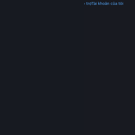
Tải Steam
Tải ứng dụng di động
Nhận hỗ trợ
Tài khoản của tôi
© Valve Corporation. Bảo lưu mọi quyền. Tất cả các
thương hiệu là tài sản của chủ sở hữu tương ứng tại
Hoa Kỳ và các quốc gia khác.
Chính sách bảo mật
|
Pháp lý
|
Hỗ trợ tiếp cận
|
Thỏa thuận người đăng
ký Steam
|
Hoàn tiền
|
Về cookie