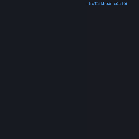
Tải Steam
Tải ứng dụng di động
Nhận hỗ trợ
Tài khoản của tôi
© Valve Corporation. Bảo lưu mọi quyền. Tất cả các
thương hiệu là tài sản của chủ sở hữu tương ứng tại
Hoa Kỳ và các quốc gia khác.
Chính sách bảo mật
|
Pháp lý
|
Hỗ trợ tiếp cận
|
Thỏa thuận người đăng
ký Steam
|
Hoàn tiền
|
Về cookie