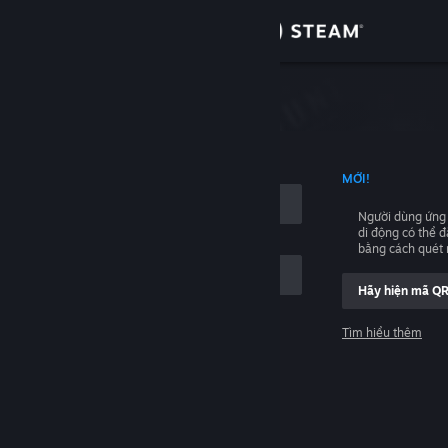
Đăng nhập
Cửa hàng
hập
Cộng đồng
NG TÊN TÀI KHOẢN
MỚI!
Thông tin
Người dùng ứng
di động có thể 
Hỗ trợ
bằng cách quét
Hãy hiện mã Q
Thay đổi ngôn ngữ
Tìm hiểu thêm
Cài ứng dụng Steam di động
Đăng nhập
Xem web cho desktop
Giúp với, tôi không thể đăng nhập