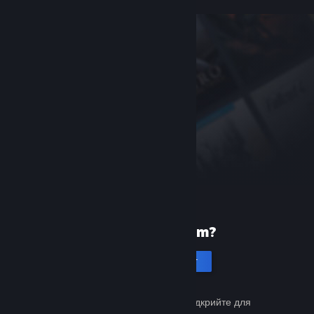
Уперше в Steam?
Створити акаунт
Це просто й безкоштовно. Відкрийте для