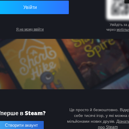
Увійти
Увійдіть за
Я не можу ввійти
через
мобіль
Це просто й безкоштовно. Відк
Уперше в Steam?
себе тисячі ігор, у які можна 
мільйонами нових друзів.
Дізнат
Створити акаунт
про Steam