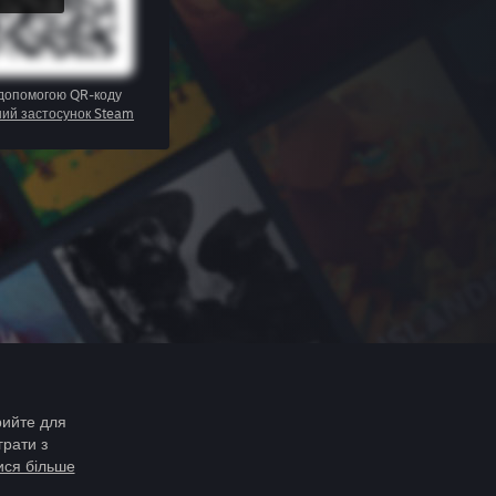
 допомогою QR-коду
ний застосунок Steam
рийте для
грати з
ися більше