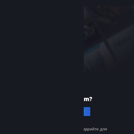
Уперше в Steam?
Створити акаунт
Це просто й безкоштовно. Відкрийте для