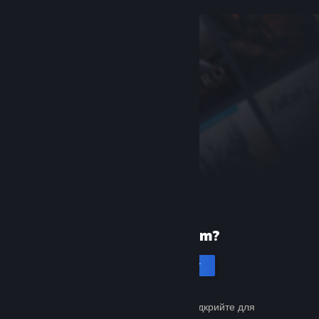
Уперше в Steam?
Створити акаунт
Це просто й безкоштовно. Відкрийте для