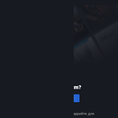
Уперше в Steam?
Створити акаунт
Це просто й безкоштовно. Відкрийте для