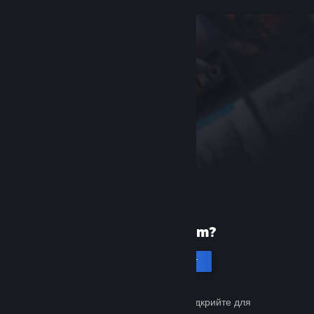
Уперше в Steam?
Створити акаунт
Це просто й безкоштовно. Відкрийте для