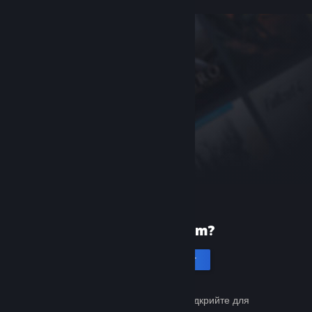
Уперше в Steam?
Створити акаунт
Це просто й безкоштовно. Відкрийте для