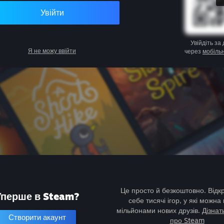
Увійти
Увійдіть за
Я не можу ввійти
через
мобіль
Це просто й безкоштовно. Відк
Уперше в Steam?
себе тисячі ігор, у які можна 
мільйонами нових друзів.
Дізнат
Створити акаунт
про Steam