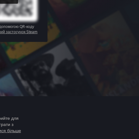
 допомогою QR-коду
ний застосунок Steam
рийте для
грати з
ися більше