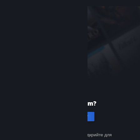
Уперше в Steam?
Створити акаунт
Це просто й безкоштовно. Відкрийте для