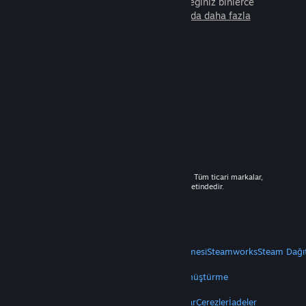
arkadaşla beraber oynayabileceğiniz binlerce
oyunu keşfedin.
Steam hakkında daha fazla
bilgi edinin.
© 2026 Valve Corporation. Tüm hakları saklıdır. Tüm ticari markalar,
ABD ve diğer ülkelerde ilgili sahiplerinin mülkiyetindedir.
Geçerli yerlerde fiyatlara KDV dâhildir.
Mobil Uygulamaları Edin
STEAM
Steam Hakkında
Steam Abonelik Sözleşmesi
Steamworks
Steam Dağı
VALVE
Valve Hakkında
Kariyer
Donanım
Geri Dönüştürme
YASAL
Gizlilik
Erişilebilirlik
Bildirimler ve Politikalar
Çerezler
İadeler