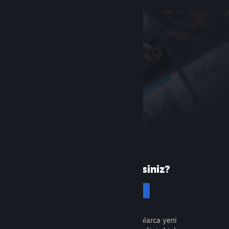
Steam'de yeni misiniz?
Hesap oluştur
Ücretsiz ve kolaydır. Milyonlarca yeni