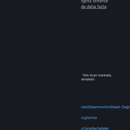
arkadaşla beraber oynayabileceğiniz binlerce
oyunu keşfedin.
Steam hakkında daha fazla
bilgi edinin.
© 2026 Valve Corporation. Tüm hakları saklıdır. Tüm ticari markalar,
ABD ve diğer ülkelerde ilgili sahiplerinin mülkiyetindedir.
Geçerli yerlerde fiyatlara KDV dâhildir.
Mobil Uygulamaları Edin
STEAM
Steam Hakkında
Steam Abonelik Sözleşmesi
Steamworks
Steam Dağı
VALVE
Valve Hakkında
Kariyer
Donanım
Geri Dönüştürme
YASAL
Gizlilik
Erişilebilirlik
Bildirimler ve Politikalar
Çerezler
İadeler