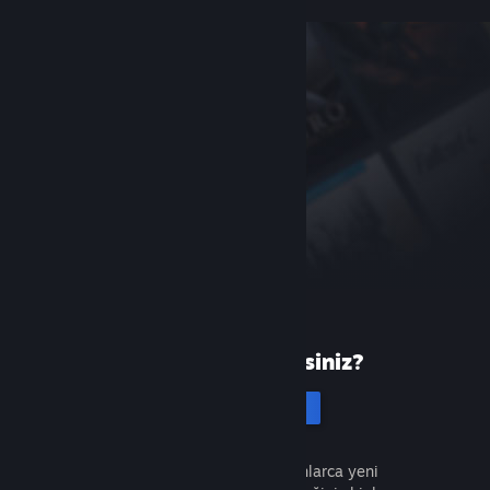
Steam'de yeni misiniz?
Hesap oluştur
Ücretsiz ve kolaydır. Milyonlarca yeni