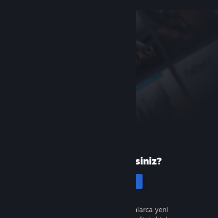
Steam'de yeni misiniz?
Hesap oluştur
Ücretsiz ve kolaydır. Milyonlarca yeni