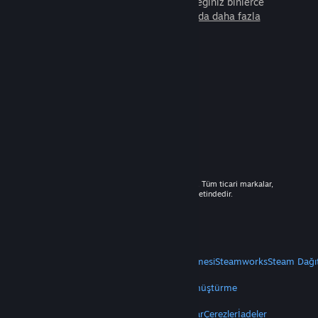
arkadaşla beraber oynayabileceğiniz binlerce
oyunu keşfedin.
Steam hakkında daha fazla
bilgi edinin.
© 2026 Valve Corporation. Tüm hakları saklıdır. Tüm ticari markalar,
ABD ve diğer ülkelerde ilgili sahiplerinin mülkiyetindedir.
Geçerli yerlerde fiyatlara KDV dâhildir.
Mobil Uygulamaları Edin
STEAM
Steam Hakkında
Steam Abonelik Sözleşmesi
Steamworks
Steam Dağı
VALVE
Valve Hakkında
Kariyer
Donanım
Geri Dönüştürme
YASAL
Gizlilik
Erişilebilirlik
Bildirimler ve Politikalar
Çerezler
İadeler