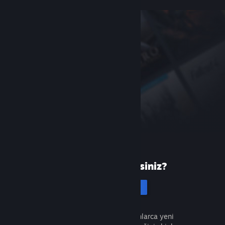
Steam'de yeni misiniz?
Hesap oluştur
Ücretsiz ve kolaydır. Milyonlarca yeni