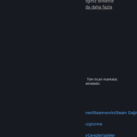
arkadaşla beraber oynayabileceğiniz binlerce
oyunu keşfedin.
Steam hakkında daha fazla
bilgi edinin.
© 2026 Valve Corporation. Tüm hakları saklıdır. Tüm ticari markalar,
ABD ve diğer ülkelerde ilgili sahiplerinin mülkiyetindedir.
Geçerli yerlerde fiyatlara KDV dâhildir.
Mobil Uygulamaları Edin
STEAM
Steam Hakkında
Steam Abonelik Sözleşmesi
Steamworks
Steam Dağı
VALVE
Valve Hakkında
Kariyer
Donanım
Geri Dönüştürme
YASAL
Gizlilik
Erişilebilirlik
Bildirimler ve Politikalar
Çerezler
İadeler