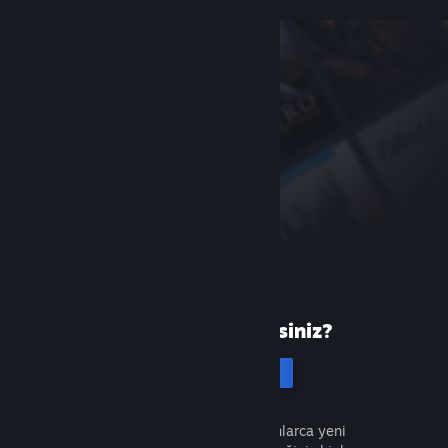
Steam'de yeni misiniz?
Hesap oluştur
Ücretsiz ve kolaydır. Milyonlarca yeni