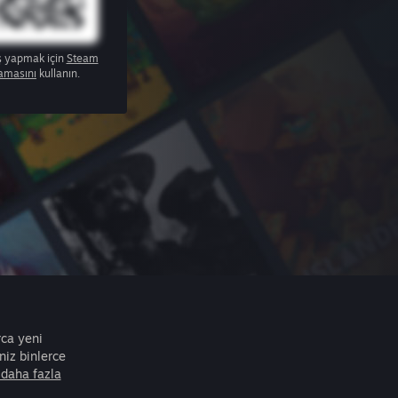
ş yapmak için
Steam
amasını
kullanın.
rca yeni
iz binlerce
daha fazla