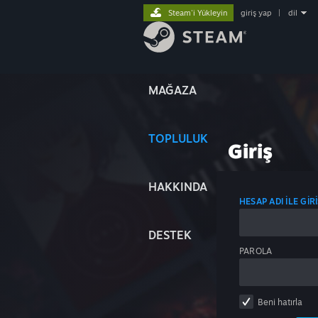
Steam'i Yükleyin
giriş yap
|
dil
MAĞAZA
TOPLULUK
Giriş
HAKKINDA
HESAP ADI ILE GIR
DESTEK
PAROLA
Beni hatırla