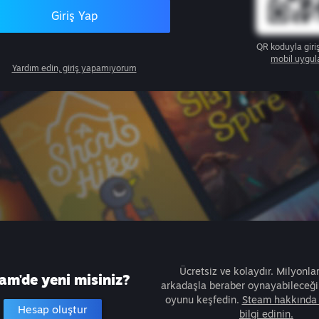
Giriş Yap
QR koduyla giri
mobil uygul
Yardım edin, giriş yapamıyorum
Ücretsiz ve kolaydır. Milyonla
am'de yeni misiniz?
arkadaşla beraber oynayabileceğin
oyunu keşfedin.
Steam hakkında 
Hesap oluştur
bilgi edinin.