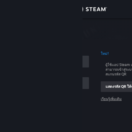
เข้าสู่ระบบ
ร้านค้า
บบ
ชุมชน
อบัญชี
ใหม่!
เกี่ยวกับ
ผู้ใช้แอป Stea
สามารถเข้าสู่ระ
ฝ่ายสนับสนุน
สแกนรหัส QR
แสดงรหัส QR ให้ฉ
เปลี่ยนภาษา
เรียนรู้เพิ่มเติม
รับแอป Steam แบบพกพา
เข้าสู่ระบบ
ชมเว็บไซต์สำหรับเดสก์ท็อป
ช่วยด้วย ฉันเข้าสู่ระบบไม่ได้