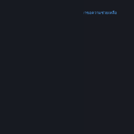
การคืนเงิน
เพิ่มเติม
ดาวน์โหลด Steam
ดาวน์โหลดแอปแบบพกพา
ขอความช่วยเหลือ
บัญชีของฉัน
© Valve Corporation สงวนลิขสิทธิ์ เครื่องหมายการค้า
ทั้งหมดเป็นทรัพย์สินของเจ้าของที่เกี่ยวข้องในสหรัฐอเมริกา