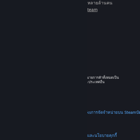
เกมเพื่อเล่นกับเพื่อนใหม่มากมายหลายล้านคน
เรียนรู้เพิ่มเติมเกี่ยวกับ Steam
© 2026 Valve Corporation สงวนลิขสิทธิ์ เครื่องหมายการค้าทั้งหมดเป็น
ทรัพย์สินของเจ้าของที่เกี่ยวข้องในสหรัฐอเมริกาและประเทศอื่น
ราคาทั้งหมดรวมภาษีมูลค่าเพิ่มแล้ว
ดาวน์โหลดแอปแบบพกพา
STEAM
เกี่ยวกับ Steam
SSA ของ Steam
Steamworks
การจัดจำหน่ายบน Steam
บ
VALVE
เกี่ยวกับ Valve
งาน
ฮาร์ดแวร์
การรีไซเคิล
กฎหมาย
ความเป็นส่วนตัว
การช่วยการเข้าถึง
ประกาศและนโยบาย
คุกกี้